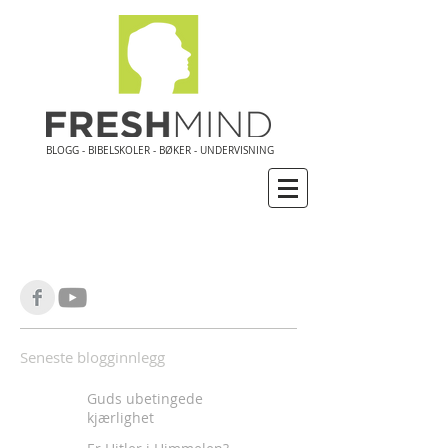
BLOGG - BIBELSKOLER - BØKER - UNDERVISNING
Seneste blogginnlegg
Guds ubetingede
kjærlighet