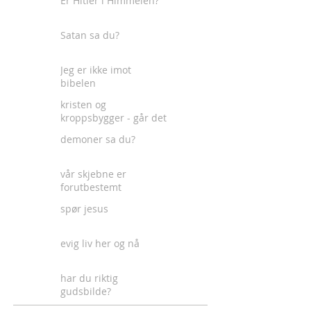
Er Hitler i Himmelen?
Satan sa du?
Jeg er ikke imot
bibelen
kristen og
kroppsbygger - går det
an?
demoner sa du?
vår skjebne er
forutbestemt
spør jesus
evig liv her og nå
har du riktig
gudsbilde?