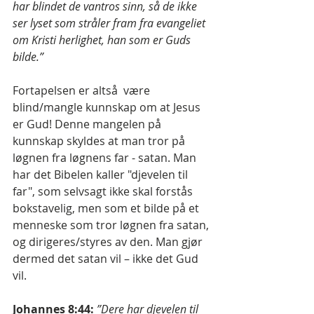
har blindet de vantros sinn, så de ikke 
ser lyset som stråler fram fra evangeliet 
om Kristi herlighet, han som er Guds 
bilde.”
Fortapelsen er altså  være 
blind/mangle kunnskap om at Jesus 
er Gud! Denne mangelen på 
kunnskap skyldes at man tror på 
løgnen fra løgnens far - satan. Man 
har det Bibelen kaller "djevelen til 
far", som selvsagt ikke skal forstås 
bokstavelig, men som et bilde på et 
menneske som tror løgnen fra satan, 
og dirigeres/styres av den. Man gjør 
dermed det satan vil – ikke det Gud 
vil.
Johannes 8:44:
”Dere har djevelen til 