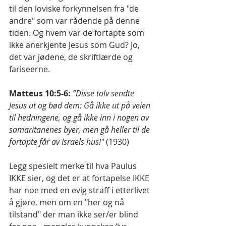
til den loviske forkynnelsen fra "de 
andre" som var rådende på denne 
tiden. Og hvem var de fortapte som 
ikke anerkjente Jesus som Gud? Jo, 
det var jødene, de skriftlærde og 
fariseerne.
Matteus 10:5-6:
”Disse tolv sendte 
Jesus ut og bød dem: Gå ikke ut på veien 
til hedningene, og gå ikke inn i nogen av 
samaritanenes byer, men gå heller til de 
fortapte får av Israels hus!" 
(1930)
Legg spesielt merke til hva Paulus 
IKKE sier, og det er at fortapelse IKKE 
har noe med en evig straff i etterlivet 
å gjøre, men om en "her og nå 
tilstand" der man ikke ser/er blind 