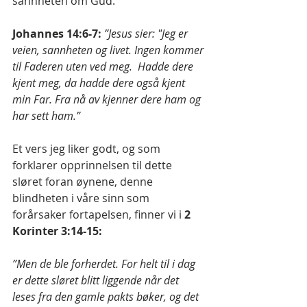
sannheten om Gud.
Johannes 14:6-7: 
”Jesus sier: "Jeg er 
veien, sannheten og livet. Ingen kommer 
til Faderen uten ved meg.  Hadde dere 
kjent meg, da hadde dere også kjent 
min Far. Fra nå av kjenner dere ham og 
har sett ham.”
Et vers jeg liker godt, og som 
forklarer opprinnelsen til dette 
sløret foran øynene, denne 
blindheten i våre sinn som 
forårsaker fortapelsen, finner vi i 
2 
Korinter 3:14-15:
”Men de ble forherdet. For helt til i dag 
er dette sløret blitt liggende når det 
leses fra den gamle pakts bøker, og det 