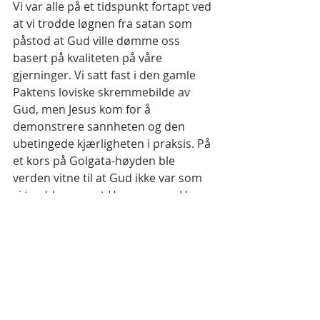
Vi var alle på et tidspunkt fortapt ved 
at vi trodde løgnen fra satan som 
påstod at Gud ville dømme oss 
basert på kvaliteten på våre 
gjerninger. Vi satt fast i den gamle 
Paktens loviske skremmebilde av 
Gud, men Jesus kom for å 
demonstrere sannheten og den 
ubetingede kjærligheten i praksis. På 
et kors på Golgata-høyden ble 
verden vitne til at Gud ikke var som 
vi trodde, men at Han var som Han 
sa, ubetinget kjærlighet, nåde og 
barmhjertighet.
Jesus oppdrag var å frelse de 
fortapte, de som var forblindet i sine 
sinn. Han kom IKKE for å redde oss 
fra et fremtidig helvete, da dette var 