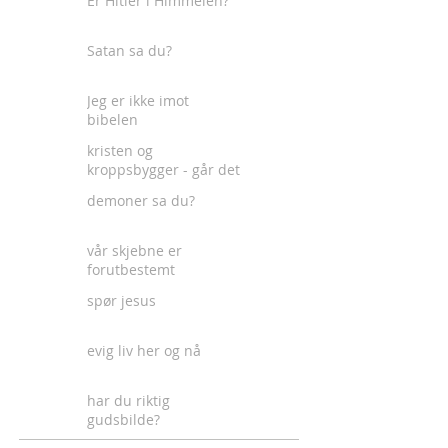
Er Hitler i Himmelen?
Satan sa du?
Jeg er ikke imot
bibelen
kristen og
kroppsbygger - går det
an?
demoner sa du?
vår skjebne er
forutbestemt
spør jesus
evig liv her og nå
har du riktig
gudsbilde?