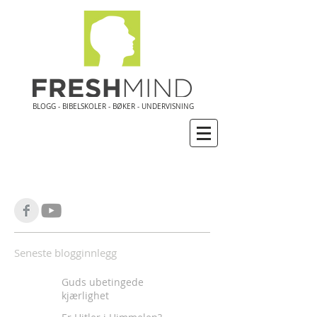
BLOGG - BIBELSKOLER - BØKER - UNDERVISNING
Seneste blogginnlegg
Guds ubetingede
kjærlighet