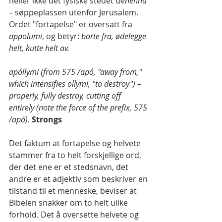
heller ikke det fysiske stedet 
Gehenna
– søppeplassen utenfor Jerusalem. 
Ordet "fortapelse" er oversatt fra 
appolumi
, og betyr: 
borte fra, ødelegge 
helt, kutte helt av.
apóllymi (from 575 /apó, "away from," 
which intensifies ollymi, "to destroy") – 
properly, fully destroy, cutting off 
entirely (note the force of the prefix, 575 
/apó). 
Strongs
Det faktum at fortapelse og helvete 
stammer fra to helt forskjellige ord, 
der det ene er et stedsnavn, det 
andre er et adjektiv som beskriver en 
tilstand til et menneske, beviser at 
Bibelen snakker om to helt ulike 
forhold. Det å oversette helvete og 