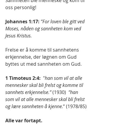
Sannheten ble menneske og kom til 
oss personlig!
Johannes 1:17:
”For loven ble gitt ved 
Moses, nåden og sannheten kom ved 
Jesus Kristus.
Frelse er å komme til sannhetens 
erkjennelse, der løgnen om Gud 
byttes ut med sannheten om Gud.
1 Timoteus 2:4:
  "
han som vil at alle 
mennesker skal bli frelst og komme til 
sannhets erkjennelse.”
 (1930)  
”han 
som vil at alle mennesker skal bli frelst 
og lære sannheten å kjenne.
” (1978/85)
Alle var fortapt.