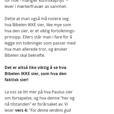
for noe - mangler kunnskap/lys  – 
lever i mørke/fravær av sannhet.
Dette at man også må notere seg 
hva Bibelen IKKE sier, like mye som 
hva den sier, er et viktig fortolknings-
prinsipp. Ellers står man i fare for å 
legge inn tolkninger som passer med 
hva man allerede tror, og ønsker 
Bibelen skal bekrefte.
Det er altså like viktig å se hva 
Bibelen IKKE sier, som hva den 
faktisk sier!
La oss se litt mer på hva Paulus sier 
om fortapelse, og hva denne "her og 
nå tilstanden" er forårsaket av. Vi 
leser 
vers 4:
”For denne verdens gud 