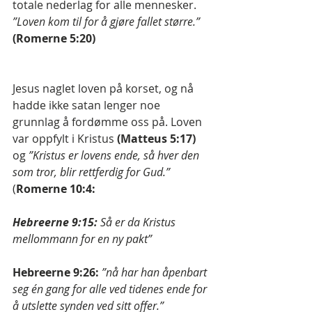
totale nederlag for alle mennesker. 
”Loven kom til for å gjøre fallet større.”
(Romerne 5:20)
Jesus naglet loven på korset, og nå 
hadde ikke satan lenger noe 
grunnlag å fordømme oss på. Loven 
var oppfylt i Kristus 
(Matteus 5:17)
og 
”Kristus er lovens ende, så hver den 
som tror, blir rettferdig for Gud.”
(
Romerne 10:4:
Hebreerne 9:15: 
Så er da Kristus 
mellommann for en ny pakt” 
Hebreerne 9:26:
”nå har han åpenbart 
seg én gang for alle ved tidenes ende for 
å utslette synden ved sitt offer.” 