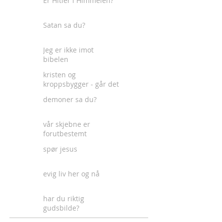
Er Hitler i Himmelen?
Satan sa du?
Jeg er ikke imot
bibelen
kristen og
kroppsbygger - går det
an?
demoner sa du?
vår skjebne er
forutbestemt
spør jesus
evig liv her og nå
har du riktig
gudsbilde?