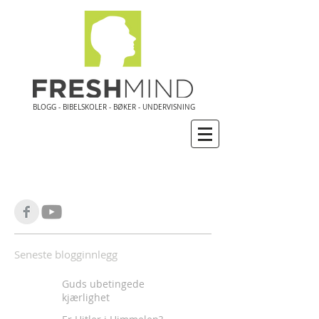
BLOGG - BIBELSKOLER - BØKER - UNDERVISNING
Seneste blogginnlegg
Guds ubetingede
kjærlighet