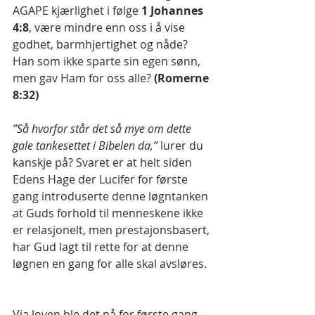
AGAPE kjærlighet i følge 
1 Johannes 
4:8
, være mindre enn oss i å vise 
godhet, barmhjertighet og nåde? 
Han som ikke sparte sin egen sønn, 
men gav Ham for oss alle? 
(Romerne 
8:32)
”Så hvorfor står det så mye om dette 
gale tankesettet i Bibelen da,”
 lurer du 
kanskje på? Svaret er at helt siden 
Edens Hage der Lucifer for første 
gang introduserte denne løgntanken 
at Guds forhold til menneskene ikke 
er relasjonelt, men prestajonsbasert, 
har Gud lagt til rette for at denne 
løgnen en gang for alle skal avsløres.
Via loven ble det nå for første gang 