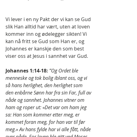
Vi lever i en ny Pakt der vi kan se Gud 
slik Han alltid har vært, uten at loven 
kommer inn og ødelegger sikten! Vi 
kan nå fritt se Gud som Han er, og 
Johannes er kanskje den som best 
viser oss at Jesus i sannhet var Gud. 
Johannes 1:14-18:
”Og Ordet ble 
menneske og tok bolig iblant oss, og vi 
så hans herlighet, den herlighet som 
den enbårne Sønn har fra sin Far, full av 
nåde og sannhet. Johannes vitner om 
ham og roper ut: «Det var om ham jeg 
sa: Han som kommer etter meg, er 
kommet foran meg, for han var til før 
meg.» Av hans fylde har vi alle fått, nåde 
over nåde. For loven ble gitt ved Moses, 