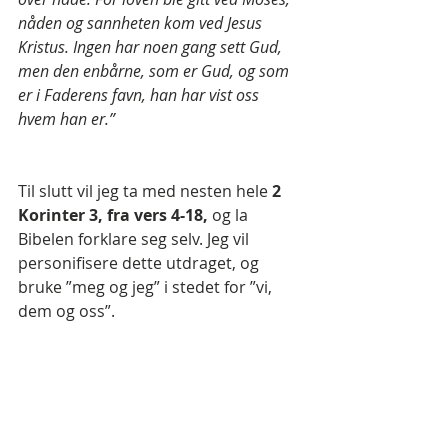
nåden og sannheten kom ved Jesus 
Kristus. Ingen har noen gang sett Gud, 
men den enbårne, som er Gud, og som 
er i Faderens favn, han har vist oss 
hvem han er.”
Til slutt vil jeg ta med nesten hele 
2 
Korinter 3, fra vers 4-18, 
og la 
Bibelen forklare seg selv. Jeg vil 
personifisere dette utdraget, og 
bruke ”meg og jeg” i stedet for ”vi, 
dem og oss”.
”Denne overbevisning har jeg i Kristus, 
for Guds ansikt.  Ikke slik at jeg i meg 
selv er i stand til dette; jeg kan ikke 
tenke ut noe, som kom det fra meg. Det 