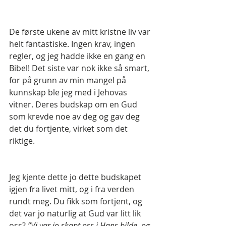
De første ukene av mitt kristne liv var 
helt fantastiske. Ingen krav, ingen 
regler, og jeg hadde ikke en gang en 
Bibel! Det siste var nok ikke så smart, 
for på grunn av min mangel på 
kunnskap ble jeg med i Jehovas 
vitner. Deres budskap om en Gud 
som krevde noe av deg og gav deg 
det du fortjente, virket som det 
riktige.
Jeg kjente dette jo dette budskapet 
igjen fra livet mitt, og i fra verden 
rundt meg. Du fikk som fortjent, og 
det var jo naturlig at Gud var litt lik 
oss?
 ”Vi var jo skapt oss i Hans bilde, og 