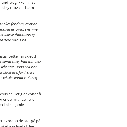
verandre og ikke minst 
 ble gitt av Gud som 
 ønsker for dem, er at de 
kdommen av overbevisning 
 er alle visdommens og 
ure dere med sine 
esus! Dette har skjedd 
r sendt meg, han har selv 
 ikke sett. Hans ord har 
 skriftene, fordi dere 
e vil ikke komme til meg 
Jesus er. Det gjør vondt å 
or ender mange heller 
en kaller gamle 
r hvordan de skal gå på 
al leve livet i følge 