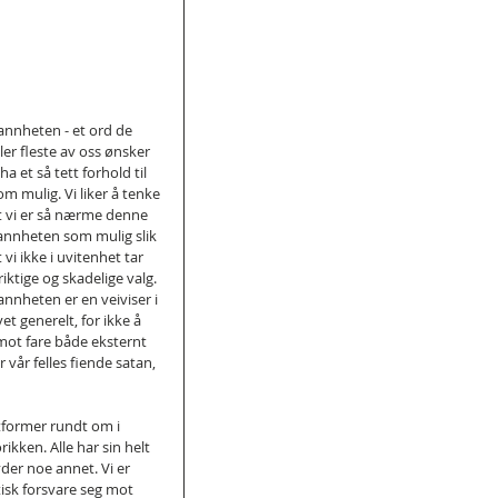
annheten - et ord de 
ller fleste av oss ønsker 
 ha et så tett forhold til 
om mulig. Vi liker å tenke 
t vi er så nærme denne 
annheten som mulig slik 
t vi ikke i uvitenhet tar 
riktige og skadelige valg. 
annheten er en veiviser i 
ivet generelt, for ikke å 
mot fare både eksternt 
 vår felles fiende satan, 
tformer rundt om i 
kken. Alle har sin helt 
er noe annet. Vi er 
isk forsvare seg mot 