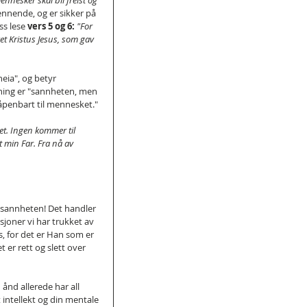
ennesker skal bli frelst og 
ennende, og er sikker på 
s lese 
vers 5 og 6:
"For 
 Kristus Jesus, som gav 
eia", og betyr 
dning er "sannheten, men 
penbart til mennesket."
vet. Ingen kommer til 
min Far. Fra nå av 
sannheten! Det handler 
sjoner vi har trukket av 
, for det er Han som er 
 er rett og slett over 
ånd allerede har all 
t intellekt og din mentale 