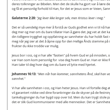
deres tolkninger av Bibelen. Men det de skulle ha gjort var å lære de
og få et personlig forhold til Han, for det er Jesus som er Veien, San
Galaterne 2:20: 
"Jeg lever ikke lenger selv, men Kristus lever i meg."
Det er så uendelig mye mer å forstå av Guds godhet enn vi til nå har s
deg mer og mer om du bare tillater Han å gjøre det. Jeg vet at det ka
din tidligere trygghet og oppfatning av sannheter du har holdt fast 
meg når jeg sier at det å åpne opp for den Hellige Ånds stemme på in
frukter du ikke trodde var mulig.
Jesus bor i oss, og vi har alle "fasiten" på hvem Gud er på innsiden, o
var Han som kom personlig for  vise deg hvem Gud er. Han er ikke 
Han taler til deg hver dag om du bare vil lytte med hjertet.
Johannes 16:13:
"Men når han kommer, sannhetens Ånd, skal han veile
sannhet."
Vi har alle sannheten i oss, og Han heter Jesus. Han vil fortelle deg 
vil garantert rokke ved dine forankringer da de skyver på de festnin
tankebygninger du har bygd opp over tid. Men du kan trygt stole p
det er slik Gud kommuniserer med alle mennesker. Det er Sannhete