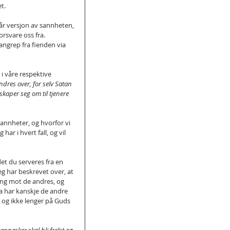
t.
år versjon av sannheten, 
orsvare oss fra. 
grep fra fienden via 
i våre respektive 
ndres over, for selv Satan 
skaper seg om til tjenere 
annheter, og hvorfor vi 
ar i hvert fall, og vil 
det du serveres fra en 
jeg har beskrevet over, at 
ing mot de andres, og 
Da har kanskje de andre 
t og ikke lenger på Guds 