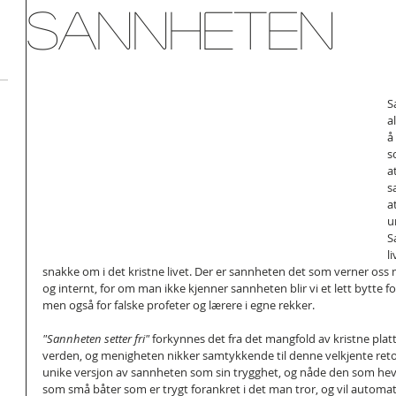
Sannheten
S
a
å
s
a
s
a
u
S
l
snakke om i det kristne livet. Der er sannheten det som verner oss 
og internt, for om man ikke kjenner sannheten blir vi et lett bytte for
men også for falske profeter og lærere i egne rekker.
"Sannheten setter fri"
 forkynnes det fra det mangfold av kristne plat
verden, og menigheten nikker samtykkende til denne velkjente retori
unike versjon av sannheten som sin trygghet, og nåde den som hevd
som små båter som er trygt forankret i det man tror, og vil automat