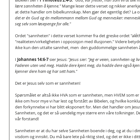
Bibelen sier i 
1 Timoteus 2:4-5:
"Gud, vår frelser, han som vil at alle m
lære sannheten å kjenne." 
Mange leser dette verset og nikker anerkj
at dette handler om bibelkunnskap. Men gjør det egentlig det? La os
det er én Gud og én mellommann mellom Gud og mennesker: mennesket
seg selv som løsepenge for alle."
Ordet "sannheten" i dette verset kommer fra det greske ordet "alḗth
"realiteten/virkeligheten i opposisjon med illusjonen." Videre bety
ikke kun den uttalte sannhet, men  den guddommelige sannheten å
I 
Johannes 14:6-7
 sier Jesus: 
"Jesus sier: "Jeg er veien, sannheten og li
Faderen uten ved meg. Hadde dere kjent meg, da hadde dere også kjent 
kjenner dere ham og har sett ham."
Det er Jesus selv som er sannheten!
Spørsmålet er altså ikke HVA som er sannheten, men HVEM som er 
ikke om hvor mye vi har lest og forstått av Bibelen, og hvilke konklu
den forkynnelse vi har blitt eksponert for. Men det handler om Jesus
Sannheten, og det er så uendelig mye større enn våre tolkninger. Det
vår forstand!
Sannheten er at du har selve Sannheten boende i deg, og at du i din 
visdom og innsikt. Du må bare lete på riktig sted, og det er ikke i dit