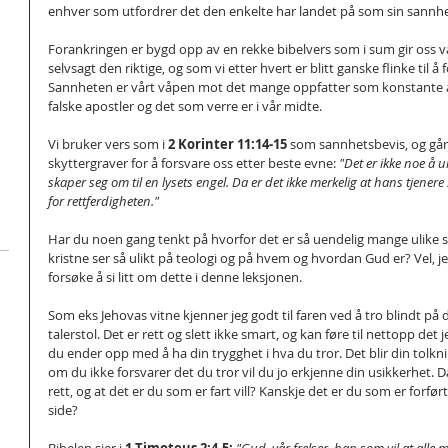
enhver som utfordrer det den enkelte har landet på som sin sannhe
Forankringen er bygd opp av en rekke bibelvers som i sum gir oss v
selvsagt den riktige, og som vi etter hvert er blitt ganske flinke til å f
Sannheten er vårt våpen mot det mange oppfatter som konstante an
falske apostler og det som verre er i vår midte.
Vi bruker vers som i 
2 Korinter 11:14-15 
som sannhetsbevis, og går 
skyttergraver for å forsvare oss etter beste evne: 
"Det er ikke noe å u
skaper seg om til en lysets engel. Da er det ikke merkelig at hans tjenere 
for rettferdigheten." 
Har du noen gang tenkt på hvorfor det er så uendelig mange ulike s
kristne ser så ulikt på teologi og på hvem og hvordan Gud er? Vel, jeg h
forsøke å si litt om dette i denne leksjonen.
Som eks Jehovas vitne kjenner jeg godt til faren ved å tro blindt på 
talerstol. Det er rett og slett ikke smart, og kan føre til nettopp det 
du ender opp med å ha din trygghet i hva du tror. Det blir din tolkn
om du ikke forsvarer det du tror vil du jo erkjenne din usikkerhet. 
rett, og at det er du som er fart vill? Kanskje det er du som er forfør
side?