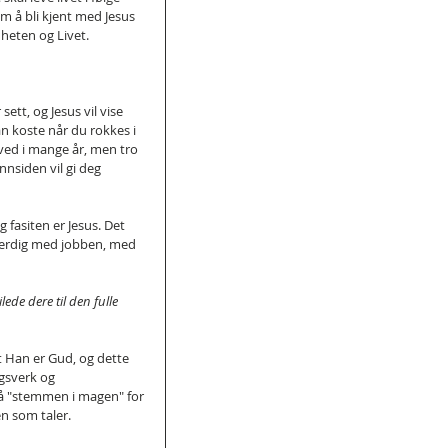
m å bli kjent med Jesus 
nheten og Livet. 
ett, og Jesus vil vise 
n koste når du rokkes i 
ved i mange år, men tro 
nsiden vil gi deg 
g fasiten er Jesus. Det 
ferdig med jobben, med 
de dere til den fulle 
at Han er Gud, og dette 
gsverk og 
å "stemmen i magen" for 
n som taler.