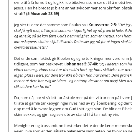
evne til å få fornuft og logikk i de bibelvers som ser ut til å motsi h
Jesus. Han helbredet jo blant annet sykdommer som Skriften påstår
straff? 
(5 Mosebok 28:59)
Jeg sier til dere det samme som Paulus sa i 
Kolosserne 2:5: 
"Det jeg
skal få nytt mot, bli knyttet sammen i kjærlighet og nå fram til hele ri
og innsikt, så de kan fatte Guds hemmelighet, som er Kristus. For i ham
kunnskapens skatter skjult til stede. Dette sier jeg nå for at ingen skal l
overtalelseskunster."
Det er de som faktisk gir Bibelen og egne tolkninger mer verdi enn J
tidligere, som her beskrevet i 
Johannes 5:37-40:
"Ja, Faderen som ha
vitnet om meg. Hans røst har dere aldri hørt, og hans skikkelse har dere
ingen plass i dere, for dere tror ikke på den han har sendt. Dere gransker
mener at dere har evig liv i dem – og nettopp de vitner om meg! Men der
slik at dere kan ha liv."
Da, som nå, har vi så lett for å stole mer på det vi tror enn på hvem 
tillate at gamle tankebygninger rives ned av ny åpenbaring, og derf
opp med å forsvare løgnen om Gud i sitt eget sinn. De blir det Bibel
skinnsekker, og gjør seg selv ute av stand til å ta imot ny vin.
Menigheter og trossamfunn forsterker dette der de lærer menneske
veien, hva som er den såkalte balanserte sannheten, og hvordan de sk